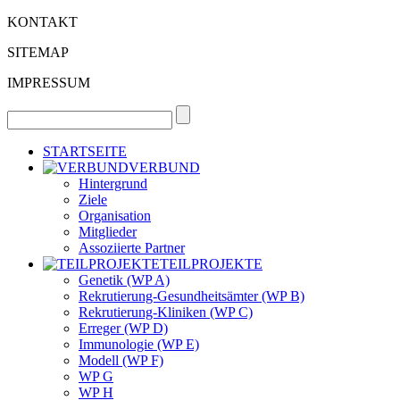
KONTAKT
SITEMAP
IMPRESSUM
STARTSEITE
VERBUND
Hintergrund
Ziele
Organisation
Mitglieder
Assoziierte Partner
TEILPROJEKTE
Genetik (WP A)
Rekrutierung-Gesundheitsämter (WP B)
Rekrutierung-Kliniken (WP C)
Erreger (WP D)
Immunologie (WP E)
Modell (WP F)
WP G
WP H