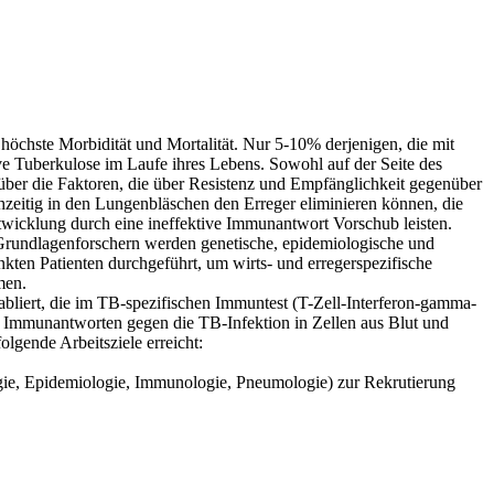
 höchste Morbidität und Mortalität. Nur 5-10% derjenigen, die mit
ive Tuberkulose im Laufe ihres Lebens. Sowohl auf der Seite des
 über die Faktoren, die über Resistenz und Empfänglichkeit gegenüber
hzeitig in den Lungenbläschen den Erreger eliminieren können, die
wicklung durch eine ineffektive Immunantwort Vorschub leisten.
rundlagenforschern werden genetische, epidemiologische und
en Patienten durchgeführt, um wirts- und erregerspezifische
men.
bliert, die im TB-spezifischen Immuntest (T-Zell-Interferon-gamma-
lle Immunantworten gegen die TB-Infektion in Zellen aus Blut und
lgende Arbeitsziele erreicht:
gie, Epidemiologie, Immunologie, Pneumologie) zur Rekrutierung