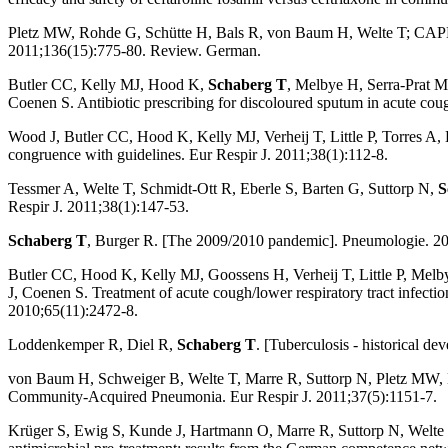
Pletz MW, Rohde G, Schütte H, Bals R, von Baum H, Welte T; CA
2011;136(15):775-80. Review. German.
Butler CC, Kelly MJ, Hood K,
Schaberg T
, Melbye H, Serra-Prat M
Coenen S. Antibiotic prescribing for discoloured sputum in acute cough
Wood J, Butler CC, Hood K, Kelly MJ, Verheij T, Little P, Torres A, 
congruence with guidelines. Eur Respir J. 2011;38(1):112-8.
Tessmer A, Welte T, Schmidt-Ott R, Eberle S, Barten G, Suttorp N,
S
Respir J. 2011;38(1):147-53.
Schaberg T
, Burger R. [The 2009/2010 pandemic]. Pneumologie. 2
Butler CC, Hood K, Kelly MJ, Goossens H, Verheij T, Little P, Melb
J, Coenen S. Treatment of acute cough/lower respiratory tract infecti
2010;65(11):2472-8.
Loddenkemper R, Diel R,
Schaberg T
. [Tuberculosis - historical d
von Baum H, Schweiger B, Welte T, Marre R, Suttorp N, Pletz MW
Community-Acquired Pneumonia. Eur Respir J. 2011;37(5):1151-7.
Krüger S, Ewig S, Kunde J, Hartmann O, Marre R, Suttorp N, Welte