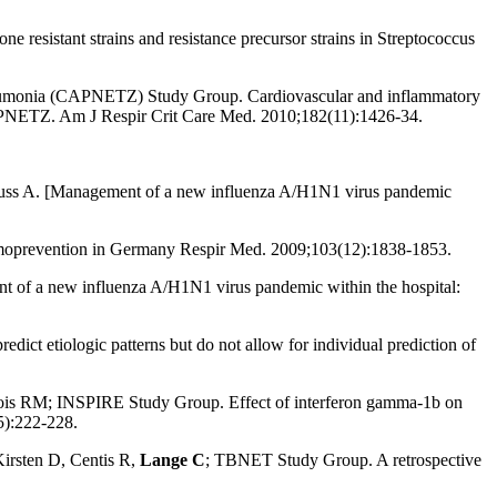
istant strains and resistance precursor strains in Streptococcus
eumonia (CAPNETZ) Study Group. Cardiovascular and inflammatory
APNETZ. Am J Respir Crit Care Med. 2010;182(11):1426-34.
euss A. [Management of a new influenza A/H1N1 virus pandemic
emoprevention in Germany Respir Med. 2009;103(12):1838-1853.
t of a new influenza A/H1N1 virus pandemic within the hospital:
t etiologic patterns but do not allow for individual prediction of
ois RM; INSPIRE Study Group. Effect of interferon gamma-1b on
85):222-228.
irsten D, Centis R,
Lange C
; TBNET Study Group. A retrospective