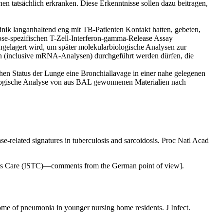
en tatsächlich erkranken. Diese Erkenntnisse sollen dazu beitragen,
linik langanhaltend eng mit TB-Patienten Kontakt hatten, gebeten,
ose-spezifischen T-Zell-Interferon-gamma-Release Assay
ingelagert wird, um später molekularbiologische Analysen zur
n (inclusive mRNA-Analysen) durchgeführt werden dürfen, die
hen Status der Lunge eine Bronchiallavage in einer nahe gelegenen
ologische Analyse von aus BAL gewonnenen Materialien nach
related signatures in tuberculosis and sarcoidosis. Proc Natl Acad
sis Care (ISTC)—comments from the German point of view].
me of pneumonia in younger nursing home residents. J Infect.