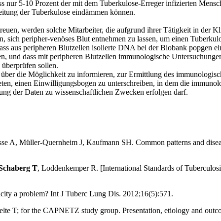
s nur 5-10 Prozent der mit dem Tuberkulose-Erreger infizierten Mensch
reitung der Tuberkulose eindämmen können.
euen, werden solche Mitarbeiter, die aufgrund ihrer Tätigkeit in der K
, sich peripher-venöses Blut entnehmen zu lassen, um einen Tuberkul
dass aus peripheren Blutzellen isolierte DNA bei der Biobank popgen e
n, und dass mit peripheren Blutzellen immunologische Untersuchunge
 überprüfen sollen.
 über die Möglichkeit zu informieren, zur Ermittlung des immunologisc
beten, einen Einwilligungsbogen zu unterschreiben, in dem die immun
itung der Daten zu wissenschaftlichen Zwecken erfolgen darf.
sse A, Müller-Quernheim J, Kaufmann SH. Common patterns and disease-
Schaberg T
, Loddenkemper R. [International Standards of Tuberculo
city a problem? Int J Tuberc Lung Dis. 2012;16(5):571.
lte T; for the CAPNETZ study group. Presentation, etiology and outco