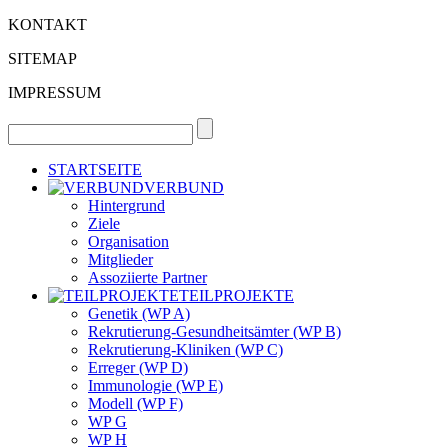
KONTAKT
SITEMAP
IMPRESSUM
STARTSEITE
VERBUND
Hintergrund
Ziele
Organisation
Mitglieder
Assoziierte Partner
TEILPROJEKTE
Genetik (WP A)
Rekrutierung-Gesundheitsämter (WP B)
Rekrutierung-Kliniken (WP C)
Erreger (WP D)
Immunologie (WP E)
Modell (WP F)
WP G
WP H