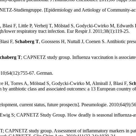
PNETZ-Studiengruppe. [Epidemiology and Aetiology of Community-a
, Blasi F, Little P, Verheij T, Mölstad S, Godycki-Cwirko M, Edwards P
/lower respiratory tract infection. Eur Respir J. 2011;38(1):119-25.
Blasi F,
Schaberg T
, Goossens H, Nuttall J, Coenen S. Antibiotic presc
chaberg T
; CAPNETZ study group. Influenza vaccination is associat
010;64(12):755-67. German.
ye H, Torres A, Mölstad S, Godycki-Cwirko M, Almirall J, Blasi F,
Sc
on by antibiotic class and associated outcomes: a 13 European country 
evelopment, current status, future prospects]. Pneumologie. 2010;64(9):
, Ewig S; CAPNETZ Study Group. How deadly is seasonal influenza-
 T; CAPNETZ study group. Assessment of inflammatory markers in pat