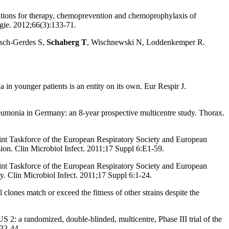
ions for therapy, chemoprevention and chemoprophylaxis of
gie. 2012;66(3):133-71.
üsch-Gerdes S,
Schaberg T
, Wischnewski N, Loddenkemper R.
 younger patients is an entity on its own. Eur Respir J.
onia in Germany: an 8-year prospective multicentre study. Thorax.
oint Taskforce of the European Respiratory Society and European
rsion. Clin Microbiol Infect. 2011;17 Suppl 6:E1-59.
oint Taskforce of the European Respiratory Society and European
y. Clin Microbiol Infect. 2011;17 Suppl 6:1-24.
s match or exceed the fitness of other strains despite the
 a randomized, double-blinded, multicentre, Phase III trial of the
i33-44.