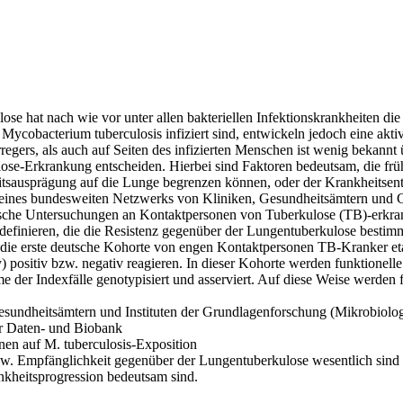
ose hat nach wie vor unter allen bakteriellen Infektionskrankheiten die
Mycobacterium tuberculosis infiziert sind, entwickeln jedoch eine akt
regers, als auch auf Seiten des infizierten Menschen ist wenig bekannt
ose-Erkrankung entscheiden. Hierbei sind Faktoren bedeutsam, die frü
tsausprägung auf die Lunge begrenzen können, oder der Krankheitsent
ines bundesweiten Netzwerks von Kliniken, Gesundheitsämtern und G
che Untersuchungen an Kontaktpersonen von Tuberkulose (TB)-erkrankt
definieren, die die Resistenz gegenüber der Lungentuberkulose bestim
die erste deutsche Kohorte von engen Kontaktpersonen TB-Kranker eta
y) positiv bzw. negativ reagieren. In dieser Kohorte werden funktione
 der Indexfälle genotypisiert und asserviert. Auf diese Weise werden fo
esundheitsämtern und Instituten der Grundlagenforschung (Mikrobiolo
r Daten- und Biobank
en auf M. tuberculosis-Exposition
 bzw. Empfänglichkeit gegenüber der Lungentuberkulose wesentlich sind
kheitsprogression bedeutsam sind.