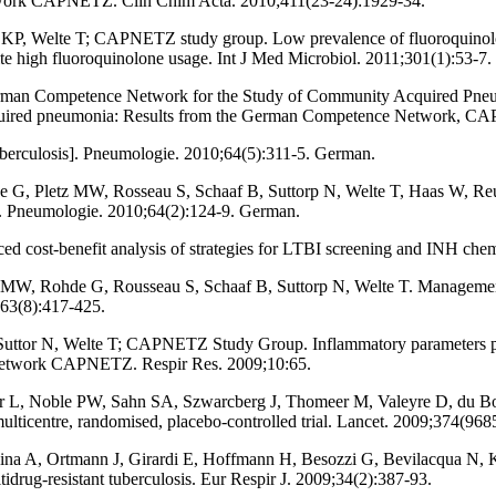
network CAPNETZ. Clin Chim Acta. 2010;411(23-24):1929-34.
Welte T; CAPNETZ study group. Low prevalence of fluoroquinolone res
 high fluoroquinolone usage. Int J Med Microbiol. 2011;301(1):53-7.
 German Competence Network for the Study of Community Acquired Pn
-acquired pneumonia: Results from the German Competence Network, C
tuberculosis]. Pneumologie. 2010;64(5):311-5. German.
de G, Pletz MW, Rosseau S, Schaaf B, Suttorp N, Welte T, Haas W, R
]. Pneumologie. 2010;64(2):124-9. German.
 cost-benefit analysis of strategies for LTBI screening and INH ch
tz MW, Rohde G, Rousseau S, Schaaf B, Suttorp N, Welte T. Managemen
;63(8):417-425.
ttor N, Welte T; CAPNETZ Study Group. Inflammatory parameters predic
e network CAPNETZ. Respir Res. 2009;10:65.
er L, Noble PW, Sahn SA, Szwarcberg J, Thomeer M, Valeyre D, du B
multicentre, randomised, placebo-controlled trial. Lancet. 2009;374(96
ina A, Ortmann J, Girardi E, Hoffmann H, Besozzi G, Bevilacqua N, K
tidrug-resistant tuberculosis. Eur Respir J. 2009;34(2):387-93.