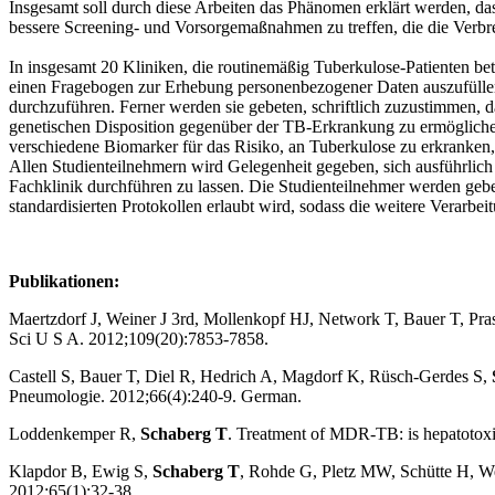
Insgesamt soll durch diese Arbeiten das Phänomen erklärt werden, das
bessere Screening- und Vorsorgemaßnahmen zu treffen, die die Verb
In insgesamt 20 Kliniken, die routinemäßig Tuberkulose-Patienten betr
einen Fragebogen zur Erhebung personenbezogener Daten auszufüllen
durchzuführen. Ferner werden sie gebeten, schriftlich zuzustimmen, 
genetischen Disposition gegenüber der TB-Erkrankung zu ermögliche
verschiedene Biomarker für das Risiko, an Tuberkulose zu erkranken,
Allen Studienteilnehmern wird Gelegenheit gegeben, sich ausführlich
Fachklinik durchführen zu lassen. Die Studienteilnehmer werden ge
standardisierten Protokollen erlaubt wird, sodass die weitere Verarbe
Publikationen:
Maertzdorf J, Weiner J 3rd, Mollenkopf HJ, Network T, Bauer T, Pra
Sci U S A. 2012;109(20):7853-7858.
Castell S, Bauer T, Diel R, Hedrich A, Magdorf K, Rüsch-Gerdes S,
Pneumologie. 2012;66(4):240-9. German.
Loddenkemper R,
Schaberg T
. Treatment of MDR-TB: is hepatotoxi
Klapdor B, Ewig S,
Schaberg T
, Rohde G, Pletz MW, Schütte H, We
2012;65(1):32-38.