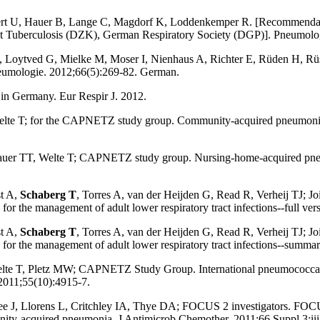
einert U, Hauer B, Lange C, Magdorf K, Loddenkemper R. [Recommendat
nst Tuberculosis (DZK), German Respiratory Society (DGP)]. Pneumolo
 B, Loytved G, Mielke M, Moser I, Nienhaus A, Richter E, Rüden H, R
neumologie. 2012;66(5):269-82. German.
is in Germany. Eur Respir J. 2012.
elte T; for the CAPNETZ study group. Community-acquired pneumonia in
auer TT, Welte T; CAPNETZ study group. Nursing-home-acquired pneum
st A,
Schaberg T
, Torres A, van der Heijden G, Read R, Verheij TJ; J
for the management of adult lower respiratory tract infections--full ve
st A,
Schaberg T
, Torres A, van der Heijden G, Read R, Verheij TJ; J
 for the management of adult lower respiratory tract infections--summar
 T, Pletz MW; CAPNETZ Study Group. International pneumococcal clone
 2011;55(10):4915-7.
J, Llorens L, Critchley IA, Thye DA; FOCUS 2 investigators. FOCUS 2:
munity-acquired pneumonia. J Antimicrob Chemother. 2011;66 Suppl 3:ii