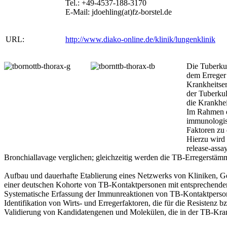
Tel.: +49-4537-188-3170
E-Mail: jdoehling(at)fz-borstel.de
URL:
http://www.diako-online.de/klinik/lungenklinik
Die Tuberkul
dem Erreger 
Krankheitser
der Tuberkul
die Krankhei
Im Rahmen e
immunologis
Faktoren zu 
Hierzu wird 
release-assa
Bronchiallavage verglichen; gleichzeitig werden die TB-Erregerstämme
Aufbau und dauerhafte Etablierung eines Netzwerks von Kliniken, G
einer deutschen Kohorte von TB-Kontaktpersonen mit entsprechende
Systematische Erfassung der Immunreaktionen von TB-Kontaktperson
Identifikation von Wirts- und Erregerfaktoren, die für die Resistenz
Validierung von Kandidatengenen und Molekülen, die in der TB-Kran