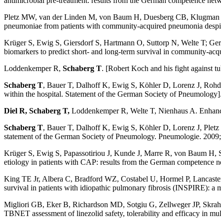
antimicrobial pre-treatment: results from the German competence 
Pletz MW, van der Linden M, von Baum H, Duesberg CB, Klugman KP, 
pneumoniae from patients with community-acquired pneumonia despite
Krüger S, Ewig S, Giersdorf S, Hartmann O, Suttorp N, Welte T;
biomarkers to predict short- and long-term survival in community
Loddenkemper R,
Schaberg T
. [Robert Koch and his fight against 
Schaberg T
, Bauer T, Dalhoff K, Ewig S, Köhler D, Lorenz J, Roh
within the hospital. Statement of the German Society of Pneumology
Diel R,
Schaberg T,
Loddenkemper R, Welte T, Nienhaus A. Enhanced
Schaberg T
, Bauer T, Dalhoff K, Ewig S, Köhler D, Lorenz J, Ple
statement of the German Society of Pneumology. Pneumologie. 2009
Krüger S, Ewig S, Papassotiriou J, Kunde J, Marre R, von Baum H, Su
etiology in patients with CAP: results from the German competenc
King TE Jr, Albera C, Bradford WZ, Costabel U, Hormel P, Lancast
survival in patients with idiopathic pulmonary fibrosis (INSPIRE): a 
Migliori GB, Eker B, Richardson MD, Sotgiu G, Zellweger JP, Skrah
TBNET assessment of linezolid safety, tolerability and efficacy in mul