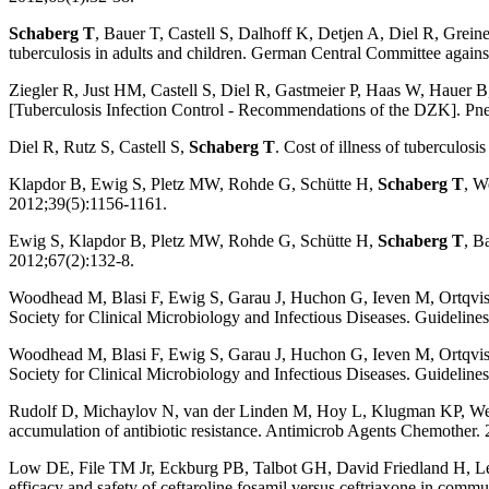
Schaberg T
, Bauer T, Castell S, Dalhoff K, Detjen A, Diel R, Gr
tuberculosis in adults and children. German Central Committee agai
Ziegler R, Just HM, Castell S, Diel R, Gastmeier P, Haas W, Hauer
[Tuberculosis Infection Control - Recommendations of the DZK]. P
Diel R, Rutz S, Castell S,
Schaberg T
. Cost of illness of tuberculos
Klapdor B, Ewig S, Pletz MW, Rohde G, Schütte H,
Schaberg T
, W
2012;39(5):1156-1161.
Ewig S, Klapdor B, Pletz MW, Rohde G, Schütte H,
Schaberg T
, B
2012;67(2):132-8.
Woodhead M, Blasi F, Ewig S, Garau J, Huchon G, Ieven M, Ortqvi
Society for Clinical Microbiology and Infectious Diseases. Guidelines 
Woodhead M, Blasi F, Ewig S, Garau J, Huchon G, Ieven M, Ortqvi
Society for Clinical Microbiology and Infectious Diseases. Guidelines
Rudolf D, Michaylov N, van der Linden M, Hoy L, Klugman KP, Welte
accumulation of antibiotic resistance. Antimicrob Agents Chemother.
Low DE, File TM Jr, Eckburg PB, Talbot GH, David Friedland H, Lee 
efficacy and safety of ceftaroline fosamil versus ceftriaxone in com