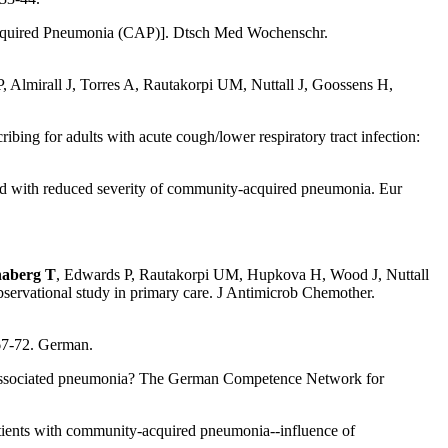
cquired Pneumonia (CAP)]. Dtsch Med Wochenschr.
, Almirall J, Torres A, Rautakorpi UM, Nuttall J, Goossens H,
ribing for adults with acute cough/lower respiratory tract infection:
ed with reduced severity of community-acquired pneumonia. Eur
haberg T
, Edwards P, Rautakorpi UM, Hupkova H, Wood J, Nuttall
observational study in primary care. J Antimicrob Chemother.
567-72. German.
associated pneumonia? The German Competence Network for
ients with community-acquired pneumonia--influence of