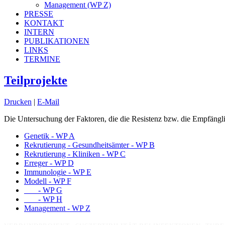
Management (WP Z)
PRESSE
KONTAKT
INTERN
PUBLIKATIONEN
LINKS
TERMINE
Teilprojekte
Drucken
|
E-Mail
Die Untersuchung der Faktoren, die die Resistenz bzw. die Empfängl
Genetik - WP A
Rekrutierung - Gesundheitsämter - WP B
Rekrutierung - Kliniken - WP C
Erreger - WP D
Immunologie - WP E
Modell - WP F
___ - WP G
___ - WP H
Management - WP Z