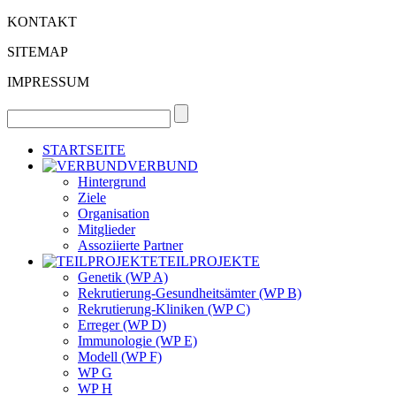
KONTAKT
SITEMAP
IMPRESSUM
STARTSEITE
VERBUND
Hintergrund
Ziele
Organisation
Mitglieder
Assoziierte Partner
TEILPROJEKTE
Genetik (WP A)
Rekrutierung-Gesundheitsämter (WP B)
Rekrutierung-Kliniken (WP C)
Erreger (WP D)
Immunologie (WP E)
Modell (WP F)
WP G
WP H