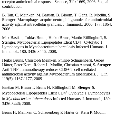
receptor antimicrobial response. Science, 311: 1669, 2006. *equal
contribution
B. Tan, C. Meinken, M. Bastian, B. Bloom, T. Ganz, R. Modlin,
S.
Stenger
. Macrophages acquire neutrophil granules for antimicrobial
activity against intracellular granules. J. Immunol., 2006, 177: 1864,
2006
Max Bastian, Tobias Braun, Heiko Bruns, Martin Röllinghoff,
S.
Stenger.
Mycobacterial Lipopeptides Elicit CD4+ Cytolytic T
Lymphocytes in Mycobacterium tuberculosis Infected Humans. J.
Immunol., 180: 3436-3446, 2008.
Heiko Bruns, Christoph Meinken, Philipp Schauenberg, Georg
Härter, Peter Kern, Robert L. Modlin, Christian Antoni,
S. Stenger.
Anti-TNF immunotherapy reduces CD8+ T cell-mediated
antimicrobial activity against Mycobacterium tuberculosis. J. Clin.
119(5): 1167-1177, 2009
Bastian M, Braun T, Bruns H, Röllinghoff M,
Stenger S.
+
Mycobacterial Lipopeptides Elicit CD4
Cytolytic T Lymphocytes
.
in
Mycobacterium tuberculosis
Infected Humans
J. Immunol., 180:
3436-3446; 2008.
Bruns H, Meinken C, Schauenberg P, Härter G, Kern P, Modlin