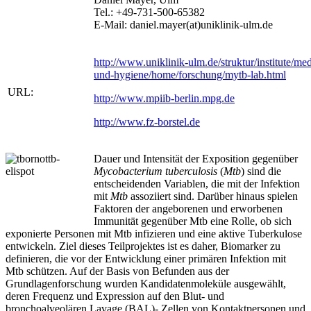
Tel.: +49-731-500-65382
E-Mail: daniel.mayer(at)uniklinik-ulm.de
http://www.uniklinik-ulm.de/struktur/institute/me
und-hygiene/home/forschung/mytb-lab.html
URL:
http://www.mpiib-berlin.mpg.de
http://www.fz-borstel.de
Dauer und Intensität der Exposition gegenüber
Mycobacterium tuberculosis
(
Mtb
) sind die
entscheidenden Variablen, die mit der Infektion
mit
Mtb
assoziiert sind. Darüber hinaus spielen
Faktoren der angeborenen und erworbenen
Immunität gegenüber Mtb eine Rolle, ob sich
exponierte Personen mit Mtb infizieren und eine aktive Tuberkulose
entwickeln. Ziel dieses Teilprojektes ist es daher, Biomarker zu
definieren, die vor der Entwicklung einer primären Infektion mit
Mtb schützen. Auf der Basis von Befunden aus der
Grundlagenforschung wurden Kandidatenmoleküle ausgewählt,
deren Frequenz und Expression auf den Blut- und
bronchoalveolären Lavage (BAL)- Zellen von Kontaktpersonen und