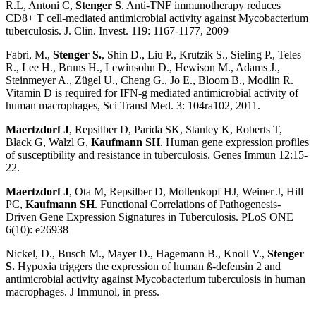
R.L, Antoni C,
Stenger S
. Anti-TNF immunotherapy reduces
CD8+ T cell-mediated antimicrobial activity against Mycobacterium
tuberculosis. J. Clin. Invest. 119: 1167-1177, 2009
Fabri, M.,
Stenger S.
, Shin D., Liu P., Krutzik S., Sieling P., Teles
R., Lee H., Bruns H., Lewinsohn D., Hewison M., Adams J.,
Steinmeyer A., Zügel U., Cheng G., Jo E., Bloom B., Modlin R.
Vitamin D is required for IFN-g mediated antimicrobial activity of
human macrophages, Sci Transl Med. 3: 104ra102, 2011.
Maertzdorf J
, Repsilber D, Parida SK, Stanley K, Roberts T,
Black G, Walzl G,
Kaufmann SH
. Human gene expression profiles
of susceptibility and resistance in tuberculosis. Genes Immun 12:15-
22.
Maertzdorf J
, Ota M, Repsilber D, Mollenkopf HJ, Weiner J, Hill
PC,
Kaufmann SH
. Functional Correlations of Pathogenesis-
Driven Gene Expression Signatures in Tuberculosis. PLoS ONE
6(10): e26938
Nickel, D., Busch M., Mayer D., Hagemann B., Knoll V.,
Stenger
S.
Hypoxia triggers the expression of human ß-defensin 2 and
antimicrobial activity against Mycobacterium tuberculosis in human
macrophages. J Immunol, in press.