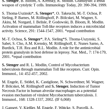
S. Stenger
, B. Bloom, A. Krensky, R. Modlin. Granulysin: a lethal
weapon of cytolytic T cells. Immunology Today, 20: 390-394, 1999.
S. Thoma-Uszinski*,
S. Stenger
*, O. Takeuchi, M.-T. Ochoa, P.
Sieling, P. Barnes, M. Röllinghoff, P- Bölcskei, M. Wagner, S.
Akira, M. Norgard, J. Belisle, P. Godowski, B. Bloom, R. Modlin.
Activation of mammalian Toll-like receptors induces a microbicidal
activity. Science, 291: 1544-1547, 2001. *equal contribution
M.-T. Ochoa,
S. Stenger
*, P.A. Sieling*S. Thoma-Uszynski, S.
Sabet, S. Cho, A.M. Krensky, M. Röllinghoff, E. Nunes Sarno, A.
Burdick, T.H. Rea and R.L. Modlin. A role for the antimicrobial
protein granulysin in host defense in leprosy. Nat. Med., 7: 174-179,
2001. *equal contribution
S. Stenger
and R. L. Modlin, Control of Mycobacterium
tuberculosis through mammalian Toll like receptors. Curr. Opin.
Immunol., 14: 452-457, 2002.
M. Engele, E. Stößel, K. Castiglione, N. Schwerdtner, M. Wagner,
P. Bölcskei, M. Röllinghoff and
S. Stenger.
Induction of Tumor
Necrosis Factor in human alveolar macrophages as a potential
evasion mechanism of virulent Mycobacterium tuberculosis. J.
Immunol., 168: 1328-1337, 2002. (IF 6,068)
J. Gansert, V. Kießler, M. Engele, F. Wittcke, S. Porcelli, A.