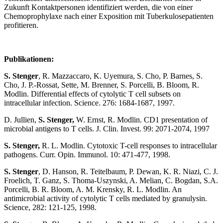
Zukunft Kontaktpersonen identifiziert werden, die von einer
Chemoprophylaxe nach einer Exposition mit Tuberkulosepatienten
profitieren.
Publikationen:
S. Stenger
, R. Mazzaccaro, K. Uyemura, S. Cho, P. Barnes, S.
Cho, J. P.-Rossat, Sette, M. Brenner, S. Porcelli, B. Bloom, R.
Modlin. Differential effects of cytolytic T cell subsets on
intracellular infection. Science. 276: 1684-1687, 1997.
D. Jullien,
S. Stenger,
W. Ernst, R. Modlin. CD1 presentation of
microbial antigens to T cells. J. Clin. Invest. 99: 2071-2074, 1997
S. Stenger,
R. L. Modlin. Cytotoxic T-cell responses to intracellular
pathogens. Curr. Opin. Immunol. 10: 471-477, 1998.
S. Stenger
, D. Hanson, R. Teitelbaum, P. Dewan, K. R. Niazi, C. J.
Froelich, T. Ganz, S. Thoma-Uszynski, A. Melian, C. Bogdan, S.A.
Porcelli, B. R. Bloom, A. M. Krensky, R. L. Modlin. An
antimicrobial activity of cytolytic T cells mediated by granulysin.
Science, 282: 121-125, 1998.