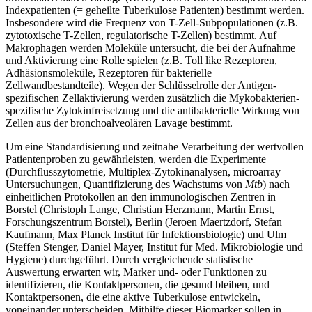
Indexpatienten (= geheilte Tuberkulose Patienten) bestimmt werden.
Insbesondere wird die Frequenz von T-Zell-Subpopulationen (z.B.
zytotoxische T-Zellen, regulatorische T-Zellen) bestimmt. Auf
Makrophagen werden Moleküle untersucht, die bei der Aufnahme
und Aktivierung eine Rolle spielen (z.B. Toll like Rezeptoren,
Adhäsionsmoleküle, Rezeptoren für bakterielle
Zellwandbestandteile). Wegen der Schlüsselrolle der Antigen-
spezifischen Zellaktivierung werden zusätzlich die Mykobakterien-
spezifische Zytokinfreisetzung und die antibakterielle Wirkung von
Zellen aus der bronchoalveolären Lavage bestimmt.
Um eine Standardisierung und zeitnahe Verarbeitung der wertvollen
Patientenproben zu gewährleisten, werden die Experimente
(Durchflusszytometrie, Multiplex-Zytokinanalysen, microarray
Untersuchungen, Quantifizierung des Wachstums von
Mtb
) nach
einheitlichen Protokollen an den immunologischen Zentren in
Borstel (Christoph Lange, Christian Herzmann, Martin Ernst,
Forschungszentrum Borstel), Berlin (Jeroen Maertzdorf, Stefan
Kaufmann, Max Planck Institut für Infektionsbiologie) und Ulm
(Steffen Stenger, Daniel Mayer, Institut für Med. Mikrobiologie und
Hygiene) durchgeführt. Durch vergleichende statistische
Auswertung erwarten wir, Marker und- oder Funktionen zu
identifizieren, die Kontaktpersonen, die gesund bleiben, und
Kontaktpersonen, die eine aktive Tuberkulose entwickeln,
voneinander unterscheiden. Mithilfe dieser Biomarker sollen in