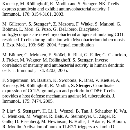
Krensky, M. Röllinghoff, R. Modlin and S. Stenger. NK T cells
express granulysin and exhibit antimycobacterial activity. J.
Immunol., 170: 3154-3161, 2003.
M. Gilleron*,
S. Stenger
*, Z. Mazorra, F. Wittke, S. Mariotti, G.
Böhmer, L. Mori, G. Puzo, G. DeLibero. Diacylated
sulfoglycolipids are novel mycobacterial antigens stimulating CD1-
restricted T cells during infection with Mycobacterium tuberculosis.
J. Exp. Med., 199: 649. 2004. *equal contribution
M. Büttner, C. Meinken, E. Stößel, R. Bhat, G. Faller, G. Cianciolo,
J. Ficker, M. Wagner, M. Röllinghoff,
S. Stenger
. Inverse
correlation of maturity and antibacterial activity in human dendritic
cells. J. Immunol., 174: 4203, 2005.
F. Stegelmann, M. Bastian, K. Swoboda, R. Bhat, V. Kießler, A,
Krensky, M. Röllinghoff, R. Modlin,
S. Stenger.
Coordinate
expression of CCL5, granulysin and perforin in CD8+ T cells
provides a host defense mechanism against M. tuberculosis. J.
Immunol., 175: 7474, 2005.
P. Liu*,
S. Stenger
*, H. Li, L. Wenzel, B. Tan, J. Schauber, K. Wu,
C. Meinken, M. Wagner, R. Bals, A. Steinmeyer, U. Zügel, R.
Gallo, D. Eisenberg, M. Hewinson, B. Hollis, J. Adams, B. Bloom,
R. Modlin. Activation of human TLR2/1 triggers a vitamin D