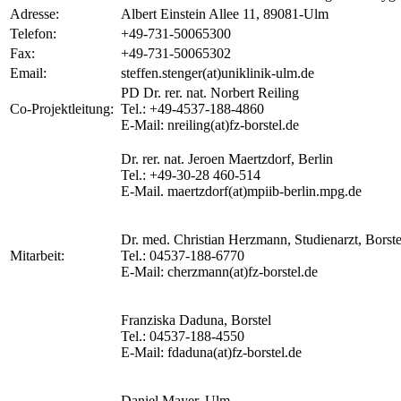
Adresse:
Albert Einstein Allee 11, 89081-Ulm
Telefon:
+49-731-50065300
Fax:
+49-731-50065302
Email:
steffen.stenger(at)uniklinik-ulm.de
PD Dr. rer. nat. Norbert Reiling
Co-Projektleitung:
Tel.: +49-4537-188-4860
E-Mail: nreiling(at)fz-borstel.de
Dr. rer. nat. Jeroen Maertzdorf, Berlin
Tel.: +49-30-28 460-514
E-Mail. maertzdorf(at)mpiib-berlin.mpg.de
Dr. med. Christian Herzmann, Studienarzt, Borste
Mitarbeit:
Tel.: 04537-188-6770
E-Mail: cherzmann(at)fz-borstel.de
Franziska Daduna, Borstel
Tel.: 04537-188-4550
E-Mail: fdaduna(at)fz-borstel.de
Daniel Mayer, Ulm