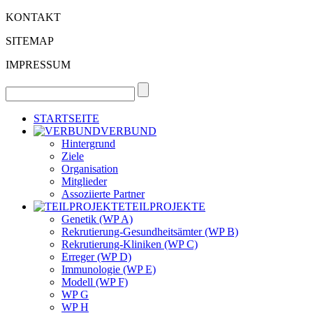
KONTAKT
SITEMAP
IMPRESSUM
STARTSEITE
VERBUND
Hintergrund
Ziele
Organisation
Mitglieder
Assoziierte Partner
TEILPROJEKTE
Genetik (WP A)
Rekrutierung-Gesundheitsämter (WP B)
Rekrutierung-Kliniken (WP C)
Erreger (WP D)
Immunologie (WP E)
Modell (WP F)
WP G
WP H