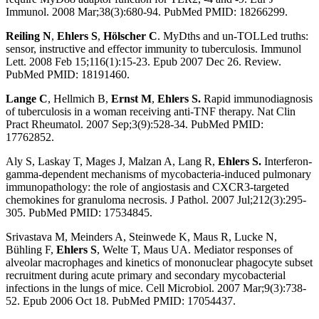
Immunol. 2008 Mar;38(3):680-94. PubMed PMID: 18266299.
Reiling N
,
Ehlers S
,
Hölscher C
. MyDths and un-TOLLed truths:
sensor, instructive and effector immunity to tuberculosis. Immunol
Lett. 2008 Feb 15;116(1):15-23. Epub 2007 Dec 26. Review.
PubMed PMID: 18191460.
Lange C
, Hellmich B,
Ernst M
,
Ehlers S.
Rapid immunodiagnosis
of tuberculosis in a woman receiving anti-TNF therapy. Nat Clin
Pract Rheumatol. 2007 Sep;3(9):528-34. PubMed PMID:
17762852.
Aly S, Laskay T, Mages J, Malzan A, Lang R,
Ehlers S.
Interferon-
gamma-dependent mechanisms of mycobacteria-induced pulmonary
immunopathology: the role of angiostasis and CXCR3-targeted
chemokines for granuloma necrosis. J Pathol. 2007 Jul;212(3):295-
305. PubMed PMID: 17534845.
Srivastava M, Meinders A, Steinwede K, Maus R, Lucke N,
Bühling F,
Ehlers S
, Welte T, Maus UA. Mediator responses of
alveolar macrophages and kinetics of mononuclear phagocyte subset
recruitment during acute primary and secondary mycobacterial
infections in the lungs of mice. Cell Microbiol. 2007 Mar;9(3):738-
52. Epub 2006 Oct 18. PubMed PMID: 17054437.