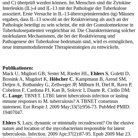
und C) überprüft werden können. Im Menschen sind die Zytokine
Interleukin (IL)-4 und IL-13 mit der Pathologie der Tuberkulose
assoziiert. Erste Versuche in IL-13-überexprimierenden (tg) Mäusen
ergaben, dass IL-13 sowohl an der Reaktivierung als auch an der
Pathologie beteiligt zu sein scheint, die mit der Granulomnekrose in
Tuberkulosepatienten vergleichbar ist. Die Charakterisierung solcher
molekularen Mechanismen, die bei der Reaktivierung und
Pathogenese der Tuberkulose bedeutsam sind, wird es ermöglichen,
neue immunmodulierende Therapiestrategien zu entwickeln.
Publikationen:
Mack U, Migliori GB, Sester M, Rieder HL,
Ehlers S
, Goletti D,
Bossink A, Magdorf K,
Hölscher C
, Kampmann B, Arend SM,
Detjen A, Bothamley G, Zellweger JP, Milburn H, Diel R, Ravn P,
Cobelens F, Cardona PJ, Kan B, Solovic I, Duarte R, Cirillo DM;
C. Lange
; TBNET. LTBI: latent tuberculosis infection or lasting
mmune responses to M. tuberculosis? A TBNET consensus
statement. Eur Respir J. 2009 May;33(5):956-73. PubMed PMID:
19407047.
Ehlers S
, Lazy, dynamic or minimally recrudescent? On the elusive
nature and location of the mycobacterium responsible for latent
tuberculosis. Infection. 2009 Apr;37(2):87-95. Epub 2009 Mar 23.