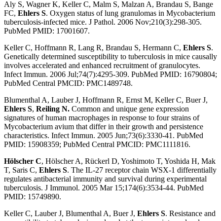
Aly S, Wagner K, Keller C, Malm S, Malzan A, Brandau S, Bange
FC,
Ehlers S
. Oxygen status of lung granulomas in Mycobacterium
tuberculosis-infected mice. J Pathol. 2006 Nov;210(3):298-305.
PubMed PMID: 17001607.
Keller C, Hoffmann R, Lang R, Brandau S, Hermann C,
Ehlers S
.
Genetically determined susceptibility to tuberculosis in mice causally
involves accelerated and enhanced recruitment of granulocytes.
Infect Immun. 2006 Jul;74(7):4295-309. PubMed PMID: 16790804;
PubMed Central PMCID: PMC1489748.
Blumenthal A, Lauber J, Hoffmann R, Ernst M, Keller C, Buer J,
Ehlers S
,
Reiling N.
Common and unique gene expression
signatures of human macrophages in response to four strains of
Mycobacterium avium that differ in their growth and persistence
characteristics. Infect Immun. 2005 Jun;73(6):3330-41. PubMed
PMID: 15908359; PubMed Central PMCID: PMC1111816.
Hölscher C
, Hölscher A, Rückerl D, Yoshimoto T, Yoshida H, Mak
T, Saris C,
Ehlers S
. The IL-27 receptor chain WSX-1 differentially
regulates antibacterial immunity and survival during experimental
tuberculosis. J Immunol. 2005 Mar 15;174(6):3534-44. PubMed
PMID: 15749890.
Keller C, Lauber J, Blumenthal A, Buer J,
Ehlers S
. Resistance and