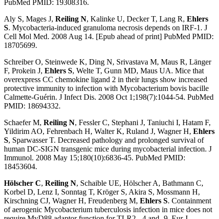
PubMed PMID: 19308316.
Aly S, Mages J,
Reiling N
, Kalinke U, Decker T, Lang R,
Ehlers
S
. Mycobacteria-induced granuloma necrosis depends on IRF-1. J
Cell Mol Med. 2008 Aug 14. [Epub ahead of print] PubMed PMID:
18705699.
Schreiber O, Steinwede K, Ding N, Srivastava M, Maus R, Länger
F, Prokein J,
Ehlers S
, Welte T, Gunn MD, Maus UA. Mice that
overexpress CC chemokine ligand 2 in their lungs show increased
protective immunity to infection with Mycobacterium bovis bacille
Calmette-Guérin. J Infect Dis. 2008 Oct 1;198(7):1044-54. PubMed
PMID: 18694332.
Schaefer M,
Reiling N
, Fessler C, Stephani J, Taniuchi I, Hatam F,
Yildirim AO, Fehrenbach H, Walter K, Ruland J, Wagner H,
Ehlers
S
, Sparwasser T. Decreased pathology and prolonged survival of
human DC-SIGN transgenic mice during mycobacterial infection. J
Immunol. 2008 May 15;180(10):6836-45. PubMed PMID:
18453604.
Hölscher C
,
Reiling N
, Schaible UE, Hölscher A, Bathmann C,
Korbel D, Lenz I, Sonntag T, Kröger S, Akira S, Mossmann H,
Kirschning CJ, Wagner H, Freudenberg M,
Ehlers S
. Containment
of aerogenic Mycobacterium tuberculosis infection in mice does not
require MyD88 adaptor function for TLR2, -4 and -9. Eur J