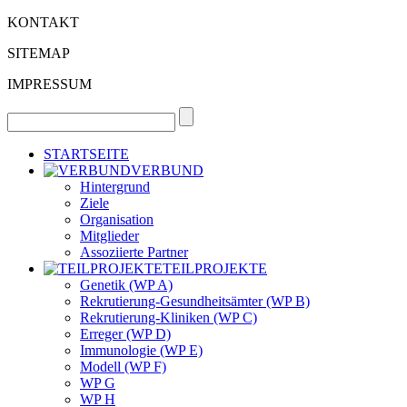
KONTAKT
SITEMAP
IMPRESSUM
STARTSEITE
VERBUND
Hintergrund
Ziele
Organisation
Mitglieder
Assoziierte Partner
TEILPROJEKTE
Genetik (WP A)
Rekrutierung-Gesundheitsämter (WP B)
Rekrutierung-Kliniken (WP C)
Erreger (WP D)
Immunologie (WP E)
Modell (WP F)
WP G
WP H