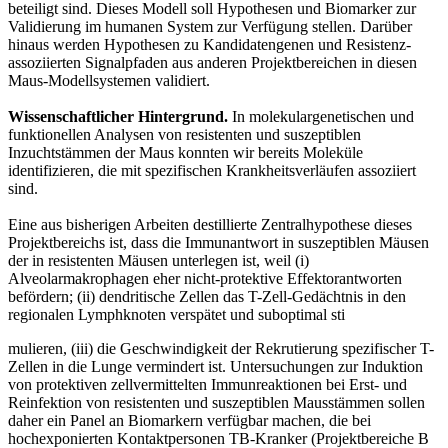
beteiligt sind. Dieses Modell soll Hypothesen und Biomarker zur
Validierung im humanen System zur Verfügung stellen. Darüber
hinaus werden Hypothesen zu Kandidatengenen und Resistenz-
assoziierten Signalpfaden aus anderen Projektbereichen in diesen
Maus-Modellsystemen validiert.
Wissenschaftlicher Hintergrund.
In molekulargenetischen und
funktionellen Analysen von resistenten und suszeptiblen
Inzuchtstämmen der Maus konnten wir bereits Moleküle
identifizieren, die mit spezifischen Krankheitsverläufen assoziiert
sind.
Eine aus bisherigen Arbeiten destillierte Zentralhypothese dieses
Projektbereichs ist, dass die Immunantwort in suszeptiblen Mäusen
der in resistenten Mäusen unterlegen ist, weil (i)
Alveolarmakrophagen eher nicht-protektive Effektorantworten
befördern; (ii) dendritische Zellen das T-Zell-Gedächtnis in den
regionalen Lymphknoten verspätet und suboptimal sti
mulieren, (iii) die Geschwindigkeit der Rekrutierung spezifischer T-
Zellen in die Lunge vermindert ist. Untersuchungen zur Induktion
von protektiven zellvermittelten Immunreaktionen bei Erst- und
Reinfektion von resistenten und suszeptiblen Mausstämmen sollen
daher ein Panel an Biomarkern verfügbar machen, die bei
hochexponierten Kontaktpersonen TB-Kranker (Projektbereiche B