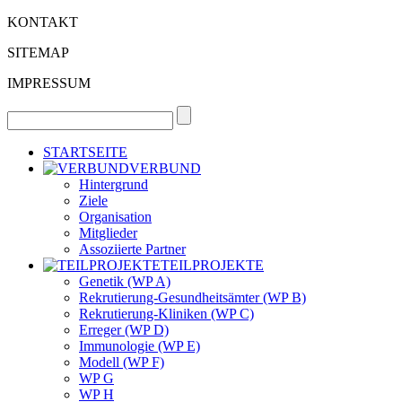
KONTAKT
SITEMAP
IMPRESSUM
STARTSEITE
VERBUND
Hintergrund
Ziele
Organisation
Mitglieder
Assoziierte Partner
TEILPROJEKTE
Genetik (WP A)
Rekrutierung-Gesundheitsämter (WP B)
Rekrutierung-Kliniken (WP C)
Erreger (WP D)
Immunologie (WP E)
Modell (WP F)
WP G
WP H