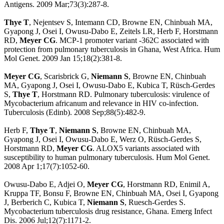
Antigens. 2009 Mar;73(3):287-8.
Thye T
, Nejentsev S, Intemann CD, Browne EN, Chinbuah MA,
Gyapong J, Osei I, Owusu-Dabo E, Zeitels LR, Herb F, Horstmann
RD,
Meyer CG
. MCP-1 promoter variant -362C associated with
protection from pulmonary tuberculosis in Ghana, West Africa. Hum
Mol Genet. 2009 Jan 15;18(2):381-8.
Meyer CG
, Scarisbrick G,
Niemann S
, Browne EN, Chinbuah
MA, Gyapong J, Osei I, Owusu-Dabo E, Kubica T, Rüsch-Gerdes
S,
Thye T
, Horstmann RD. Pulmonary tuberculosis: virulence of
Mycobacterium africanum and relevance in HIV co-infection.
Tuberculosis (Edinb). 2008 Sep;88(5):482-9.
Herb F,
Thye T
,
Niemann S
, Browne EN, Chinbuah MA,
Gyapong J, Osei I, Owusu-Dabo E, Werz O, Rüsch-Gerdes S,
Horstmann RD,
Meyer CG
. ALOX5 variants associated with
susceptibility to human pulmonary tuberculosis. Hum Mol Genet.
2008 Apr 1;17(7):1052-60.
Owusu-Dabo E, Adjei O,
Meyer CG
, Horstmann RD, Enimil A,
Kruppa TF, Bonsu F, Browne EN, Chinbuah MA, Osei I, Gyapong
J, Berberich C, Kubica T,
Niemann S
, Ruesch-Gerdes S.
Mycobacterium tuberculosis drug resistance, Ghana. Emerg Infect
Dis. 2006 Jul;12(7):1171-2.