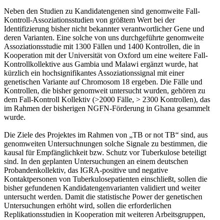
Neben den Studien zu Kandidatengenen sind genomweite Fall-
Kontroll-Assoziationsstudien von größtem Wert bei der
Identifizierung bisher nicht bekannter verantwortlicher Gene und
deren Varianten. Eine solche von uns durchgeführte genomweite
Assoziationsstudie mit 1300 Fällen und 1400 Kontrollen, die in
Kooperation mit der Universität von Oxford um eine weitere Fall-
Kontrollkollektive aus Gambia und Malawi ergänzt wurde, hat
kürzlich ein hochsignifikantes Assoziationssignal mit einer
genetischen Variante auf Chromosom 18 ergeben. Die Fälle und
Kontrollen, die bisher genomweit untersucht wurden, gehören zu
dem Fall-Kontroll Kollektiv (>2000 Fälle, > 2300 Kontrollen), das
im Rahmen der bisherigen NGFN-Förderung in Ghana gesammelt
wurde.
Die Ziele des Projektes im Rahmen von „TB or not TB“ sind, aus
genomweiten Untersuchnungen solche Signale zu bestimmen, die
kausal für Empfänglichkeit bzw. Schutz vor Tuberkulose beteiligt
sind. In den geplanten Untersuchungen an einem deutschen
Probandenkollektiv, das IGRA-positive und negative
Kontaktpersonen von Tuberkulosepatienten einschließt, sollen die
bisher gefundenen Kandidatengenvarianten validiert und weiter
untersucht werden. Damit die statistische Power der genetischen
Untersuchungen erhöht wird, sollen die erforderlichen
Replikationsstudien in Kooperation mit weiteren Arbeitsgruppen,