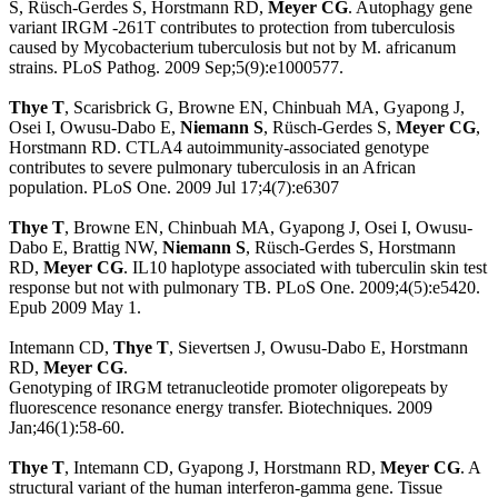
S, Rüsch-Gerdes S, Horstmann RD,
Meyer CG
. Autophagy gene
variant IRGM -261T contributes to protection from tuberculosis
caused by Mycobacterium tuberculosis but not by M. africanum
strains. PLoS Pathog. 2009 Sep;5(9):e1000577.
Thye T
, Scarisbrick G, Browne EN, Chinbuah MA, Gyapong J,
Osei I, Owusu-Dabo E,
Niemann S
, Rüsch-Gerdes S,
Meyer CG
,
Horstmann RD. CTLA4 autoimmunity-associated genotype
contributes to severe pulmonary tuberculosis in an African
population. PLoS One. 2009 Jul 17;4(7):e6307
Thye T
, Browne EN, Chinbuah MA, Gyapong J, Osei I, Owusu-
Dabo E, Brattig NW,
Niemann S
, Rüsch-Gerdes S, Horstmann
RD,
Meyer CG
. IL10 haplotype associated with tuberculin skin test
response but not with pulmonary TB. PLoS One. 2009;4(5):e5420.
Epub 2009 May 1.
Intemann CD,
Thye T
, Sievertsen J, Owusu-Dabo E, Horstmann
RD,
Meyer CG
.
Genotyping of IRGM tetranucleotide promoter oligorepeats by
fluorescence resonance energy transfer. Biotechniques. 2009
Jan;46(1):58-60.
Thye T
, Intemann CD, Gyapong J, Horstmann RD,
Meyer CG
. A
structural variant of the human interferon-gamma gene. Tissue