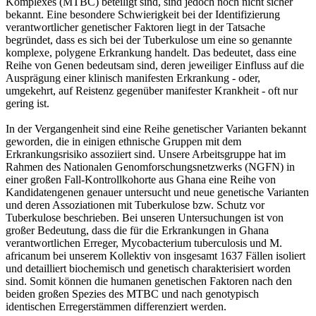
Komplexes (MTBC) beteiligt sind, sind jedoch noch nicht sicher
bekannt. Eine besondere Schwierigkeit bei der Identifizierung
verantwortlicher genetischer Faktoren liegt in der Tatsache
begründet, dass es sich bei der Tuberkulose um eine so genannte
komplexe, polygene Erkrankung handelt. Das bedeutet, dass eine
Reihe von Genen bedeutsam sind, deren jeweiliger Einfluss auf die
Ausprägung einer klinisch manifesten Erkrankung - oder,
umgekehrt, auf Reistenz gegenüber manifester Krankheit - oft nur
gering ist.
In der Vergangenheit sind eine Reihe genetischer Varianten bekannt
geworden, die in einigen ethnische Gruppen mit dem
Erkrankungsrisiko assoziiert sind. Unsere Arbeitsgruppe hat im
Rahmen des Nationalen Genomforschungsnetzwerks (NGFN) in
einer großen Fall-Kontrollkohorte aus Ghana eine Reihe von
Kandidatengenen genauer untersucht und neue genetische Varianten
und deren Assoziationen mit Tuberkulose bzw. Schutz vor
Tuberkulose beschrieben. Bei unseren Untersuchungen ist von
großer Bedeutung, dass die für die Erkrankungen in Ghana
verantwortlichen Erreger, Mycobacterium tuberculosis und M.
africanum bei unserem Kollektiv von insgesamt 1637 Fällen isoliert
und detailliert biochemisch und genetisch charakterisiert worden
sind. Somit können die humanen genetischen Faktoren nach den
beiden großen Spezies des MTBC und nach genotypisch
identischen Erregerstämmen differenziert werden.