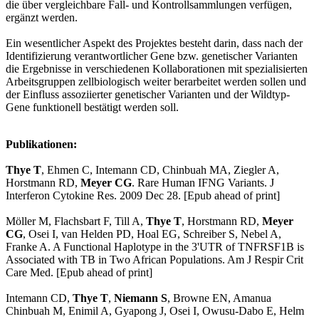
die über vergleichbare Fall- und Kontrollsammlungen verfügen,
ergänzt werden.
Ein wesentlicher Aspekt des Projektes besteht darin, dass nach der
Identifizierung verantwortlicher Gene bzw. genetischer Varianten
die Ergebnisse in verschiedenen Kollaborationen mit spezialisierten
Arbeitsgruppen zellbiologisch weiter berarbeitet werden sollen und
der Einfluss assoziierter genetischer Varianten und der Wildtyp-
Gene funktionell bestätigt werden soll.
Publikationen:
Thye T
, Ehmen C, Intemann CD, Chinbuah MA, Ziegler A,
Horstmann RD,
Meyer CG
. Rare Human IFNG Variants. J
Interferon Cytokine Res. 2009 Dec 28. [Epub ahead of print]
Möller M, Flachsbart F, Till A,
Thye T
, Horstmann RD,
Meyer
CG
, Osei I, van Helden PD, Hoal EG, Schreiber S, Nebel A,
Franke A. A Functional Haplotype in the 3'UTR of TNFRSF1B is
Associated with TB in Two African Populations. Am J Respir Crit
Care Med. [Epub ahead of print]
Intemann CD,
Thye T
,
Niemann S
, Browne EN, Amanua
Chinbuah M, Enimil A, Gyapong J, Osei I, Owusu-Dabo E, Helm