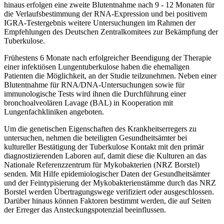
hinaus erfolgen eine zweite Blutentnahme nach 9 - 12 Monaten für
die Verlaufsbestimmung der RNA-Expression und bei positivem
IGRA-Testergebnis weitere Untersuchungen im Rahmen der
Empfehlungen des Deutschen Zentralkomitees zur Bekämpfung der
Tuberkulose.
Frühestens 6 Monate nach erfolgreicher Beendigung der Therapie
einer infektiösen Lungentuberkulose haben die ehemaligen
Patienten die Möglichkeit, an der Studie teilzunehmen. Neben einer
Blutentnahme für RNA/DNA-Untersuchungen sowie für
immunologische Tests wird ihnen die Durchführung einer
bronchoalveolären Lavage (BAL) in Kooperation mit
Lungenfachkliniken angeboten.
Um die genetischen Eigenschaften des Krankheitserregers zu
untersuchen, nehmen die beteiligten Gesundheitsämter bei
kultureller Bestätigung der Tuberkulose Kontakt mit den primär
diagnostizierenden Laboren auf, damit diese die Kulturen an das
Nationale Referenzzentrum für Mykobakterien (NRZ Borstel)
senden. Mit Hilfe epidemiologischer Daten der Gesundheitsämter
und der Feintypisierung der Mykobakterienstämme durch das NRZ
Borstel werden Übertragungswege verifiziert oder ausgeschlossen.
Darüber hinaus können Faktoren bestimmt werden, die auf Seiten
der Erreger das Ansteckungspotenzial beeinflussen.