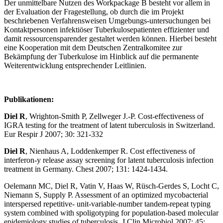
Der unmittelbare Nutzen des Workpackage B besteht vor allem in
der Evaluation der Fragestellung, ob durch die im Projekt
beschriebenen Verfahrensweisen Umgebungs-untersuchungen bei
Kontaktpersonen infektiöser Tuberkulosepatienten effizienter und
damit ressourcensparender gestaltet werden können. Hierbei besteht
eine Kooperation mit dem Deutschen Zentralkomitee zur
Bekämpfung der Tuberkulose im Hinblick auf die permanente
Weiterentwicklung entsprechender Leitlinien.
Publikationen:
Diel R
, Wrighton-Smith P, Zellweger J.-P. Cost-effectiveness of
IGRA testing for the treatment of latent tuberculosis in Switzerland.
Eur Respir J 2007; 30: 321-332
Diel R
, Nienhaus A, Loddenkemper R. Cost effectiveness of
interferon-y release assay screening for latent tuberculosis infection
treatment in Germany. Chest 2007; 131: 1424-1434.
Oelemann MC, Diel R, Vatin V, Haas W, Rüsch-Gerdes S, Locht C,
Niemann S, Supply P. Assessment of an optimized mycobacterial
interspersed repetitive- unit-variable-number tandem-repeat typing
system combined with spoligotyping for population-based molecular
epidemiology studies of tuberculosis. J Clin Microbiol 2007; 45: