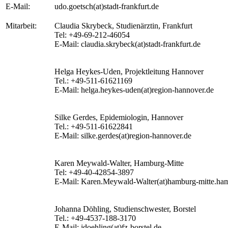
E-Mail:
udo.goetsch(at)stadt-frankfurt.de
Mitarbeit:
Claudia Skrybeck, Studienärztin, Frankfurt
Tel: +49-69-212-46054
E-Mail: claudia.skrybeck(at)stadt-frankfurt.de
Helga Heykes-Uden, Projektleitung Hannover
Tel.: +49-511-61621169
E-Mail: helga.heykes-uden(at)region-hannover.de
Silke Gerdes, Epidemiologin, Hannover
Tel.: +49-511-61622841
E-Mail: silke.gerdes(at)region-hannover.de
Karen Meywald-Walter, Hamburg-Mitte
Tel: +49-40-42854-3897
E-Mail: Karen.Meywald-Walter(at)hamburg-mitte.ha
Johanna Döhling, Studienschwester, Borstel
Tel.: +49-4537-188-3170
E-Mail: jdoehling(at)fz-borstel.de