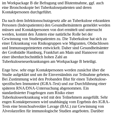
im Workpackage B die Befragung und Blutentnahme, ggf. auch
eine Bronchoskopie bei Tuberkulosepatienten und deren
Kontaktpersonen durchgeführt.
Da nach dem Infektionsschutzgesetz alle an Tuberkulose erkrankten
Personen (Indexpatienten) den Gesundheitsämtern gemeldet werden
müssen und Kontaktpersonen von dort ermittelt und untersucht
werden, kommt den Ämtern eine natürliche Rolle bei der
Gewinnung von Studienpatienten zu. Die Tuberkulose hat sich zu
einer Erkrankung von Risikogruppen wie Migranten, Obdachlosen
und Immunsupprimierten entwickelt. Daher sind Gesundheitsämter
der Großstädte Hamburg, Frankfurt am Main und Hannover mit
einer überdurchschnittlich hohen Zahl an
Tuberkuloseneuerkrankungen am Workpackage B beteiligt.
Enge bzw. sehr enge Kontaktpersonen werden zunächst über die
Studie aufgeklärt und um ihr Einverständnis zur Teilnahme gebeten.
Bei Zustimmung wird den Probanden Blut für einen Tuberkulose-
spezifischen Immuntest (IGRA-Test) und zur Durchführung einer
späteren RNA/DNA-Untersuchung abgenommen. Ein
standardisierter Fragebogen zum Risiko einer
Tuberkuloseerkrankung wird mit den Teilnehmern ausgefüllt. Sehr
engen Kontaktpersonen wird unabhängig vom Ergebnis des IGRA-
Tests eine bronchoalveoläre Lavage (BAL) zur Gewinnung von
Alveolarzellen für immunologische Studien angeboten. Darüber