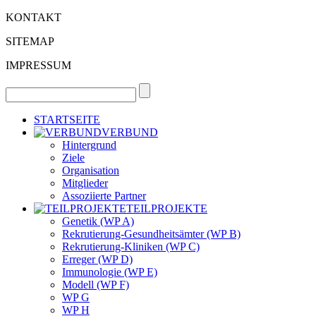
KONTAKT
SITEMAP
IMPRESSUM
STARTSEITE
VERBUND
Hintergrund
Ziele
Organisation
Mitglieder
Assoziierte Partner
TEILPROJEKTE
Genetik (WP A)
Rekrutierung-Gesundheitsämter (WP B)
Rekrutierung-Kliniken (WP C)
Erreger (WP D)
Immunologie (WP E)
Modell (WP F)
WP G
WP H