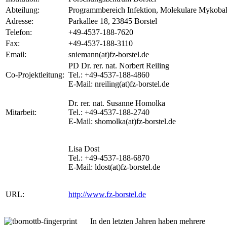
Abteilung:
Programmbereich Infektion, Molekulare Mykobak
Adresse:
Parkallee 18, 23845 Borstel
Telefon:
+49-4537-188-7620
Fax:
+49-4537-188-3110
Email:
sniemann(at)fz-borstel.de
PD Dr. rer. nat. Norbert Reiling
Co-Projektleitung:
Tel.: +49-4537-188-4860
E-Mail: nreiling(at)fz-borstel.de
Dr. rer. nat. Susanne Homolka
Mitarbeit:
Tel.: +49-4537-188-2740
E-Mail: shomolka(at)fz-borstel.de
Lisa Dost
Tel.: +49-4537-188-6870
E-Mail: ldost(at)fz-borstel.de
URL:
http://www.fz-borstel.de
In den letzten Jahren haben mehrere