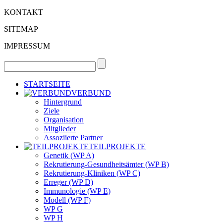
KONTAKT
SITEMAP
IMPRESSUM
STARTSEITE
VERBUND
Hintergrund
Ziele
Organisation
Mitglieder
Assoziierte Partner
TEILPROJEKTE
Genetik (WP A)
Rekrutierung-Gesundheitsämter (WP B)
Rekrutierung-Kliniken (WP C)
Erreger (WP D)
Immunologie (WP E)
Modell (WP F)
WP G
WP H